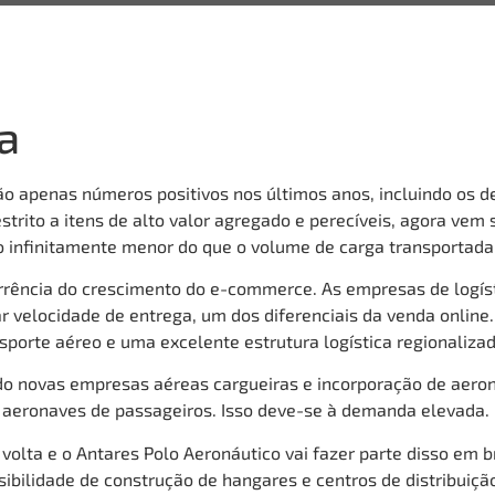
a
não apenas números positivos nos últimos anos, incluindo o
estrito a itens de alto valor agregado e perecíveis, agora vem
 infinitamente menor do que o volume de carga transportada
ência do crescimento do e-commerce. As empresas de logísti
har velocidade de entrega, um dos diferenciais da venda onli
sporte aéreo e uma excelente estrutura logística regionaliza
do novas empresas aéreas cargueiras e incorporação de aero
as aeronaves de passageiros. Isso deve-se à demanda elevada.
olta e o Antares Polo Aeronáutico vai fazer parte disso em br
ibilidade de construção de hangares e centros de distribuiçã