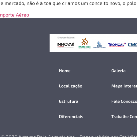
 mercado, não é à toa que criamos um conceito novo, o polo
snporte Aéreo
Home
Galeria
Localização
Mapa Intera
Estrutura
Fale Conosc
Diferenciais
Trabalhe Co
 © 2026 Antares Polo Aeronáutico - Desenvolvido por Estúdios