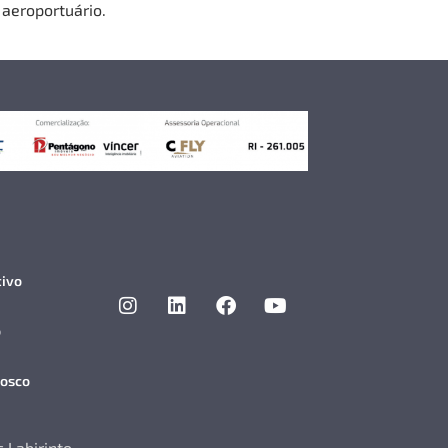
 aeroportuário.
tivo
o
nosco
 Labirinto