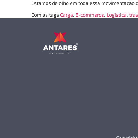
Estamos de olho em toda essa movimentação de
Com as tags
Carga
,
E-commerce
,
Logística
,
tra
Copyright